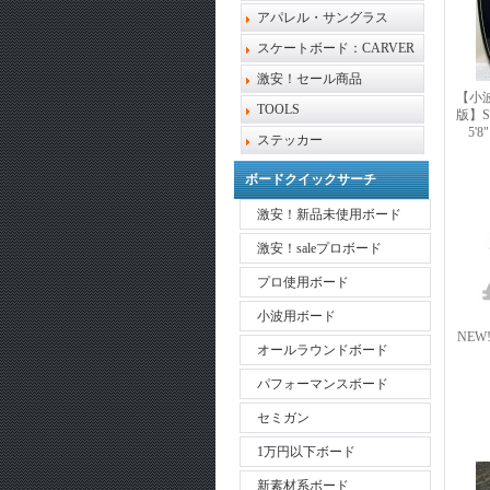
アパレル・サングラス
スケートボード：CARVER
激安！セール商品
【小
TOOLS
版】SY
5'
ステッカー
ボードクイックサーチ
激安！新品未使用ボード
激安！saleプロボード
プロ使用ボード
小波用ボード
NEW!!
オールラウンドボード
パフォーマンスボード
セミガン
1万円以下ボード
新素材系ボード