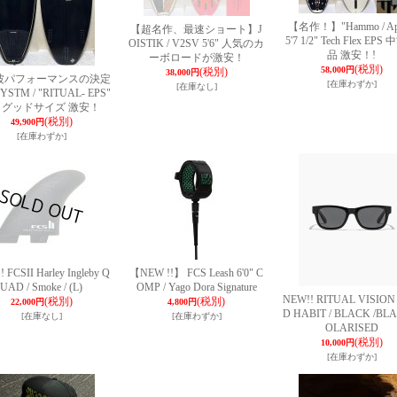
【名作！】"Hammo / Apri
【超名作、最速ショート】J
5'7 1/2" Tech Flex EP
OISTIK / V2SV 5'6" 人気のカ
品 激安！!
ーボロードが激安！
(税別)
58,000円
(税別)
38,000円
波パフォーマンスの決定
[在庫わずか]
[在庫なし]
STM / "RITUAL- EPS"
8" グッドサイズ 激安！
(税別)
49,900円
[在庫わずか]
 FCSII Harley Ingleby Q
【NEW !!】 FCS Leash 6'0" C
UAD / Smoke / (L)
OMP / Yago Dora Signature
NEW!! RITUAL VISIO
(税別)
(税別)
22,000円
4,800円
D HABIT / BLACK /BL
[在庫なし]
[在庫わずか]
OLARISED
(税別)
10,000円
[在庫わずか]