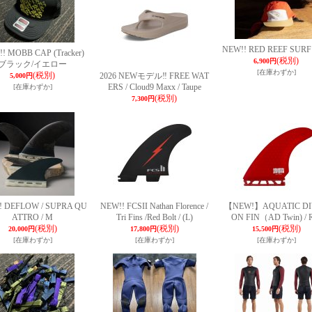
NEW!! RED REEF SURF
! MOBB CAP (Tracker)
(税別)
6,900円
ブラック/イエロー
[在庫わずか]
(税別)
2026 NEWモデル‼ FREE WAT
5,000円
ERS / Cloud9 Maxx / Taupe
[在庫わずか]
(税別)
7,300円
! DEFLOW / SUPRA QU
NEW!! FCSII Nathan Florence /
【NEW!】AQUATIC DI
ATTRO / M
Tri Fins /Red Bolt / (L)
ON FIN（AD Twin) / 
(税別)
(税別)
(税別)
20,000円
17,800円
15,500円
[在庫わずか]
[在庫わずか]
[在庫わずか]