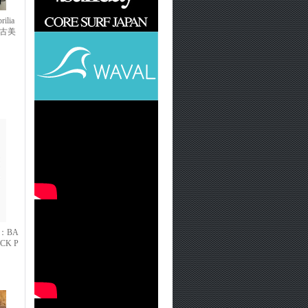
lia
S 中古美
N：BA
ACK P