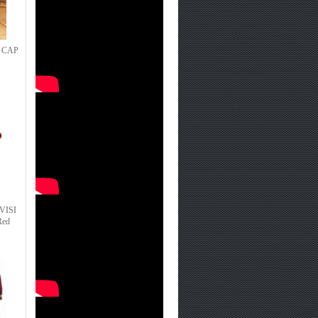
 CAP
VISI
Red