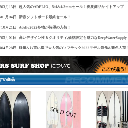
年03月13日
超人気のADELIO、5/4&4/3mmセール！春夏商品サイトアップ
年01月04日
新春ソフトボード最終セール！
年10月21日
Adelio2022冬物が待望の入荷！
年05月01日
高いデザイン性＆クオリティ,価格設定も魅力なDeepWaterSupply
年04月28日
軽量&お買い得で大人気のソフテック2022モデル新作&新色入荷
年03月04日
JOISTIKプロ使用中古,hammo超特価新品ボード入荷！
年11月19日
大人気のADELIO、フード付他、フルスーツが待望の入荷！！
年10月09日
ソフトボードセール！キャッチサーフ、ソフテックも！！
すめ商品
年09月17日
deadkooksの2021リミテッドTeeが少数限定入荷！