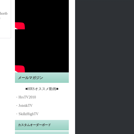
hortb
e
メールマガジン
■HRSオススメ動画■
・HrsTV2010
・JoistikTV
・SkillzHighTV
カスタムオーダーボード