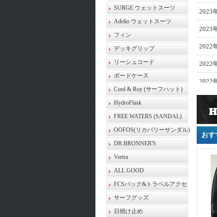
SURGE ウェットスーツ
2023
Adelio ウェットスーツ
2023
フィン
2022
デッキグリップ
リーシュコード
2022
ボードケース
2022
Cord & Roy (サーフハット)
2022
HydroFlask
2021
FREE WATERS (SANDAL)
OOFOS(リカバリーサンダル)
2021
おす
DR.BRONNER'S
2021
Vertra
ALL GOOD
FCSバック&トラベルアクセ
サーフグッズ
日焼け止め