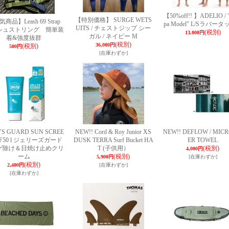
【50%off!! 】ADELIO / 
【特別価格】 SURGE WETS
商品】Leash 69 Strap
pa Model" L/Sラバー
UITS / チェストジップ シー
シュストリング 簡単装
(税別)
13,000円
ガル / ネイビー M
着&強度抜群
(税別)
36,000円
(税別)
500円
[在庫わずか]
YS GUARD SUN SCREE
NEW!! Cord & Roy Junior XS
NEW!! DEFLOW / MICR
PF50 l ジェリーズガード
DUSK TERRA Surf Bucket HA
ER TOWEL
ゲ除け＆日焼け止めクリ
T (子供用）
(税別)
4,000円
ーム
(税別)
5,900円
[在庫わずか]
(税別)
2,400円
[在庫わずか]
[在庫わずか]