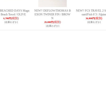
 BEACHED DAYS Magn
NEW!! DEFLOW/THOMAS B
NEW!! FCS TRAVEL 2 S
c Beach Towel / OLIVE
EXON TWINER FIN / BROW
oard/Fish 6’3 / Alpin
(税別)
N
(税別)
6,700円
36,000円
(税別)
[在庫わずか]
20,000円
[在庫わずか]
[在庫わずか]