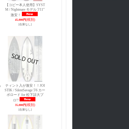
【コビー本人使用】SYST
M / Nightmare モデル 5'11"
激安！
(税別)
45,000円
[在庫なし]
ティント入が激安！！JOI
D
STIK / SilentSavage 5'6 カー
ボロード for 松下諒大プ
ロ!!
(税別)
35,000円
[在庫なし]