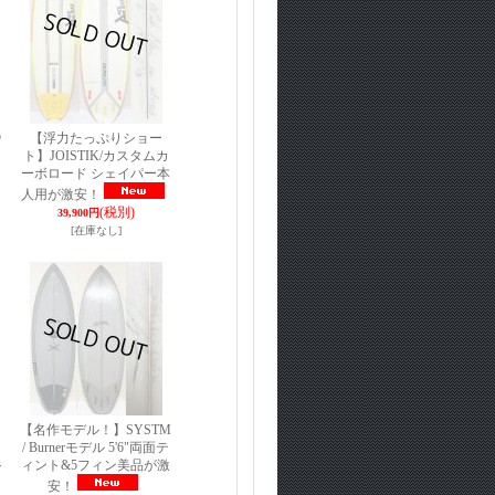
o
【浮力たっぷりショー
シ
ト】JOISTIK/カスタムカ
ーボロード シェイパー本
人用が激安！
(税別)
39,900円
[在庫なし]
【名作モデル！】SYSTM
/ Burnerモデル 5'6"両面テ
ィント&5フィン美品が激
r
安！