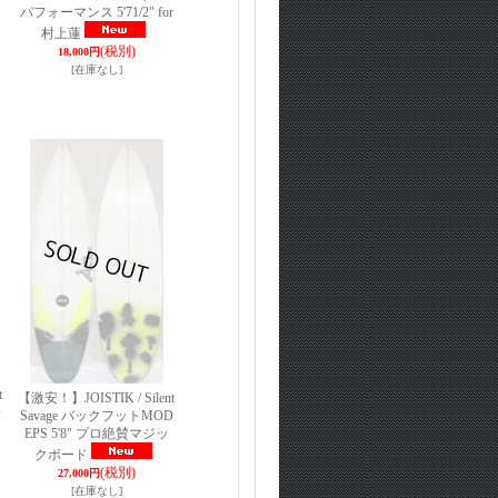
パフォーマンス 5'71/2" for
村上蓮
(税別)
18,000円
[在庫なし]
t
【激安！】JOISTIK / Silent
D
Savage バックフットMOD
EPS 5'8" プロ絶賛マジッ
クボード
(税別)
27,000円
[在庫なし]