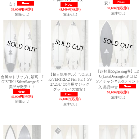
安！
安！
(税別)
35,000円
(税別)
(税別)
38,000円
49,900円
[在庫なし]
[在庫なし]
[在庫なし]
【超軽量55glassing巻】L
【超人気モデル】”JOISTI
C(LukeDorrington)/ CH2
台風やトリップに最高！J
K/VERTRIX2 Fish PE！ 5'9
5'5" チャンネル&ティン
OISTIK / SilentSavage 6'1"
27.23L" 試合用マジック
美品が激安！！
入 美品中古
グッドサイズ激安！
(税別)
58,000円
(税別)
49,900円
[在庫なし]
(税別)
45,000円
[在庫なし]
[在庫なし]