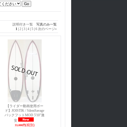
説明付き一覧
写真のみ一覧
1
|
2
|
3
|
4
|
5
|
6
次のページ
»
【ライダー動画使用ボー
ド】JOISTIK / SilentSavage
バックフットMOD 5'10"激
安
(税別)
33,000円