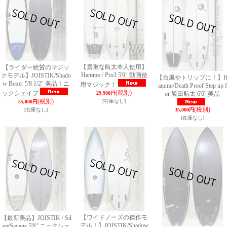
【貴重な航太本人使用】
【ライダー絶賛のマジッ
Hammo / Pro3 5'9" 動画使
クモデル】JOISTIK/Shado
【台風やトリップに！】
w Boxer 5'8 1/2" 美品！ニ
用マジック！
ammo/Death Proof Step up f
(税別)
ックシェイプ
29,900円
or 飯田航太 6'6'"美品
(税別)
[在庫なし]
55,000円
(税別)
[在庫なし]
35,000円
[在庫なし]
【ワイドノーズの傑作モ
【最新美品】JOISTIK / Sil
デル！】JOISTIK/Shadow
entSavage 5'8" ニックシェ