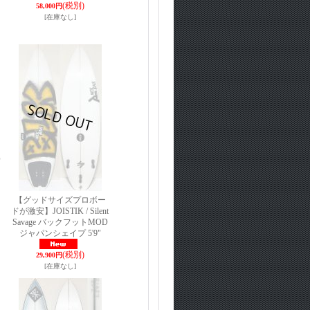
(税別)
58,000円
[在庫なし]
D
ト
【グッドサイズプロボー
ドが激安】JOISTIK / Silent
Savage バックフットMOD
ジャパンシェイプ 5'9"
(税別)
29,900円
[在庫なし]