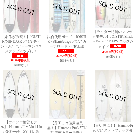
【ライダー絶賛のマジッ
クモデル】JOISTIK/Shad
【名作が激安！】JOISTI
試合使用ボード！JOISTI
w Boxer 5'8" EPS ニック
K/MINDJAR 5'7 1/2 ティ
K / SilentSavage 5'71/2" カ
ント入" パフォーマンス&
ーボロード for 村上蓮
ェイプ
ステップアップに！
(税別)
45,000円
(税別)
35,000円
[在庫なし]
(税別)
18,000円
[在庫なし]
[在庫なし]
【ライダー絶賛モデ
【芳田カコ使用超美
【良い波に！】 Hammo/P
ル】"Hammo / Jay Model fo
品！】Hammo / Pro3 5'71/
o3 6'1" ステップアップ激
r 鈴木一歩 5'8" PU 激
2" 両面カラー激安！