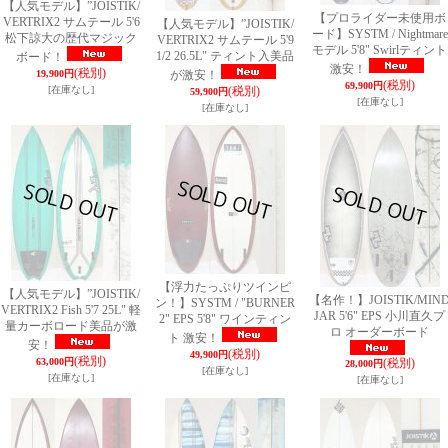
【人気モデル】”JOISTIK/
【プロライダー未使用ボ
VERTRIX2 サムテール 5'6
【人気モデル】”JOISTIK/
ード】SYSTM / Nightmare
松下諒大の歴代マジック
VERTRIX2 サムテール 5'9
モデル 5'8" Swirlティント
1/2 26.5L" ティント入美品
ボード！
激安！
(税別)
19,900円
が激安！
(税別)
69,900円
[在庫なし]
(税別)
59,900円
[在庫なし]
[在庫なし]
【浮力たっぷりツインピ
【人気モデル】”JOISTIK/
【名作！】JOISTIK/MIN
ン！】SYSTM / "BURNER
VERTRIX2 Fish 5'7 25L" 軽
JAR 5'6" EPS 小川直久プ
2" EPS 5'8" ワインティン
量カーボロード美品が激
ロ オーダーボード
ト 激安！
安！
(税別)
49,900円
(税別)
63,000円
(税別)
28,000円
[在庫なし]
[在庫なし]
[在庫なし]