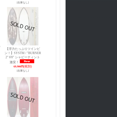
[在庫なし]
e
【浮力たっぷりツインピ
ン！】SYSTM / "BURNER
2" 6'0" シャビーティント
激安！
(税別)
69,900円
[在庫なし]