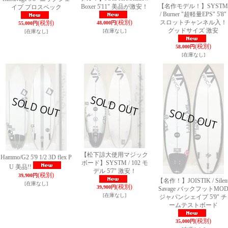
【名作モデル！】SYSTM
Boxer 5'11" 美品が激安！
イプ プロスペック
/ Burner "超軽量EPS" 5'8"
(税別)
スロットチャンネル入！
(税別)
48,000円
55,000円
グッドサイズ 激安
[在庫なし]
[在庫なし]
(税別)
58,000円
[在庫なし]
【松下諒大使用マジック
Hammo/G2 5'9 1/2 3D flex P
ボード】SYSTM / 102 モ
U 美品!!
デル 5'7" 激安！
(税別)
39,900円
【名作！】JOISTIK / Silen
[在庫なし]
(税別)
39,900円
Savage バックフットMO
[在庫なし]
ジャパンシェイプ 5'9" チ
ームテストボード
(税別)
35,000円