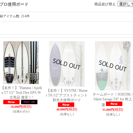
プロ使用ボード
商品並び替え
:
録アイテム数
:
214件
【名作！】"Hammo / Aprili
【名作！】SYSTM / Burne
a 5'7 1/2" Tech Flex EPS 中
チームボード！JOISTIK /
r 5'6 1/2"アブストティント
古美品 激安！!
Silent Savage 5'8" for 村上
和光大使用ボード
蓮
(税別)
58,000円
(税別)
(税別)
48,000円
35,000円
[在庫わずか]
[在庫なし]
[在庫なし]