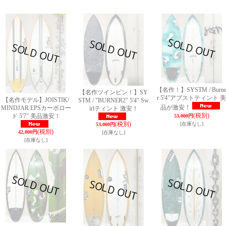
【名作！】SYSTM / Burn
【名作ツインピン！】SY
r 5'4"アブストティント 美
【名作モデル】JOISTIK/
STM / "BURNER2" 5'4" Sw
品が激安！
MINDJAR EPSカーボロー
irlティント 激安！
(税別)
ド 5'7" 美品激安！
53,000円
(税別)
[在庫なし]
53,000円
(税別)
42,000円
[在庫なし]
[在庫なし]