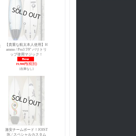
【貴重な航太本人使用】H
H
ammo / Pro3 5'9" バリトリ
ップ使用マジック！
(税別)
19,900円
[在庫なし]
激安チームボード！JOIST
IK / スペシャルカスタム