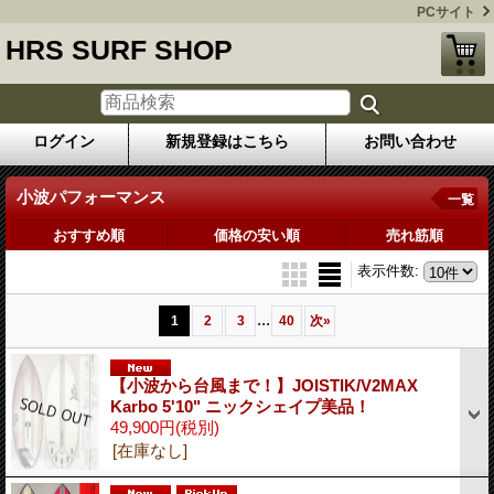
PCサイト
HRS SURF SHOP
ログイン
新規登録はこちら
お問い合わせ
小波パフォーマンス
一覧
おすすめ順
価格の安い順
売れ筋順
表示件数
:
...
1
2
3
40
次
»
【小波から台風まで！】JOISTIK/V2MAX
Karbo 5'10" ニックシェイプ美品！
49,900円
(税別)
[在庫なし]