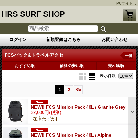
PCサイト
HRS SURF SHOP
ログイン
新規登録はこちら
お問い合わせ
FCSバック&トラベルアクセ
一覧
おすすめ順
価格の安い順
売れ筋順
表示件数
:
1
2
次
»
NEW!! FCS Mission Pack 40L / Granite Grey
22,000円
(税別)
[在庫わずか]
NEW!! FCS Mission Pack 40L / Alpine