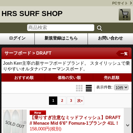
PCサイト
HRS SURF SHOP
ログイン
新規登録はこちら
お問い合わせ
サーフボード > DRAFT
一覧
Josh Kerr主宰の新サーフボードブランド。 スタイリッシュで乗
りやすいオルタナパフォーマンスボード。
おすすめ順
価格の安い順
売れ筋順
表示件数
:
1
2
3
次
»
【乗りすぎ注意なミッドフィッシュ】DRAFT
// Menace Mid 6'6" Fomura-1ブランク 41L！
158,000円
(税別)