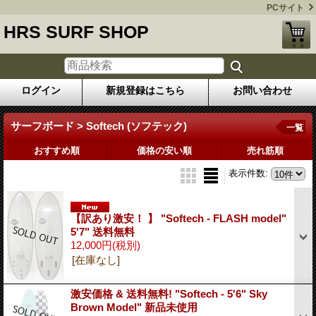
PCサイト
HRS SURF SHOP
ログイン
新規登録はこちら
お問い合わせ
サーフボード > Softech (ソフテック)
一覧
おすすめ順
価格の安い順
売れ筋順
表示件数
:
【訳あり激安！ 】 "Softech - FLASH model"
5'7" 送料無料
12,000円
(税別)
[在庫なし]
激安価格 & 送料無料! "Softech - 5'6" Sky
Brown Model" 新品未使用