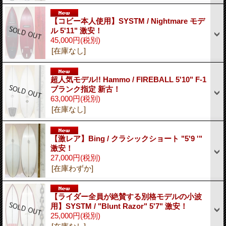
【コビー本人使用】SYSTM / Nightmare モデ
ル 5'11" 激安！
45,000円
(税別)
[在庫なし]
超人気モデル!! Hammo / FIREBALL 5'10" F-1
ブランク指定 新古！
63,000円
(税別)
[在庫なし]
【激レア】Bing / クラシックショート "5'9 '"
激安！
27,000円
(税別)
[在庫わずか]
【ライダー全員が絶賛する別格モデルの小波
用】SYSTM / "Blunt Razor" 5'7" 激安！
25,000円
(税別)