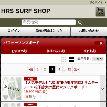
PCサイト
HRS SURF SHOP
ログイン
新規登録はこちら
お問い合わせ
パフォーマンスボード
一覧
おすすめ順
価格の安い順
売れ筋順
表示件数
:
...
«
前
1
2
3
4
32
次
»
【人気モデル】”JOISTIK/VERTRIX2 サムテー
ル 5'6 松下諒大の歴代マジックボード！
19,900円
(税別)
[在庫なし]