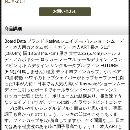
[在庫なし]
商品詳細
Board Data ブランド Kasiwaiシェイプ モデル ショーンムーデ
ィー本人用カスタムボード カラー 本人ART 長さ 5'11"
(180.4m) 幅 18 3/8 (46.7cm) 厚さ 実寸2.25 (5.7cm) レール ミ
ディアムボキシー ロッカー ノーマル テールデザイン ラウン
ドピン ボトムデザイン シングル〜ダブル フィン FUTURE
(FINは付属しません) 程度 デッキ凹フィンカップ、小リペア
70点 特徴 ハワイのトップシェイパーがトップサーファーに削
った1本が入荷！日本でも人気の高いJ.Kasiwaiがショーンムー
ディーに削ったボードでオールラウンド〜パフォーマンス。
ロッカーは強くはなく、ボリュームは結構あり、相当速そう
なシェイプ！ですが、テールは絞ったラウンドピン！コンケ
ーブは扱いやすいシングルダブル！面白いと思います。実際
調子も良かったのでしょう、デッキの凹はそこそこありま
す。フィンカップを1か所直してますが、全く問題なし。日本
ではある程度波のある時に調子最高でしょう！！本人ARTも