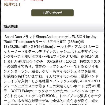
[在庫なし]
商品詳細
Board DataブランドSimon AndersonモデルFUSION for Jay
"Bottle" Thompsonカラークリア長さ6’2” (188cm)幅
19 (48.26cm)厚さ2 9/16 (6.5cm)レールミディアムボキシーロ
ッカーノーマルテールデザインスカッシュボトムデザインシ
ングル〜ごく浅いダブル〜VEEフィンFUTURE (FINは付属
しません)程度凹少々のみ 90点(新品：100点) 特徴スラスタ
ーの発案者であり、世界のトップシェイパーでもあるサイモ
ンアンダーソン。過去、ケリーもサイモンシェイプを使用、
好成績をあげていますね。そんなサイモンの超！最新ハンド
シェイプが入荷！しかも軽量＆フレックスの良いCORE-RED
フォームにグラスラボ巻き！この素晴らしいボードは元WT選
手、BOTTLE(Jayのニックネーム)のためにスペシャルで仕上
げられたもの！モデルはFUSION。トッププロも数多くオーダ
ーしている今風な最新モデルで全体的に肉付きが良く、短め