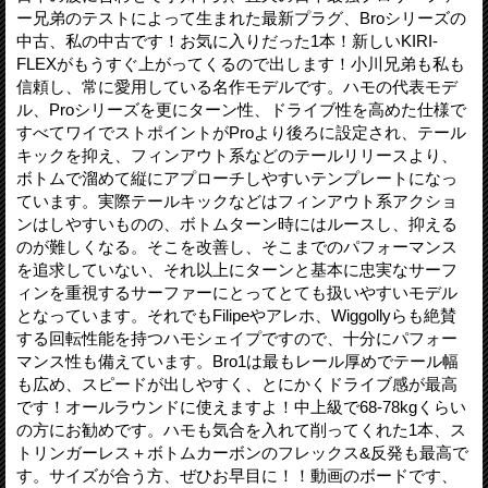
ー兄弟のテストによって生まれた最新プラグ、Broシリーズの
中古、私の中古です！お気に入りだった1本！新しいKIRI-
FLEXがもうすぐ上がってくるので出します！小川兄弟も私も
信頼し、常に愛用している名作モデルです。ハモの代表モデ
ル、Proシリーズを更にターン性、ドライブ性を高めた仕様で
すべてワイでストポイントがProより後ろに設定され、テール
キックを抑え、フィンアウト系などのテールリリースより、
ボトムで溜めて縦にアプローチしやすいテンプレートになっ
ています。実際テールキックなどはフィンアウト系アクショ
ンはしやすいものの、ボトムターン時にはルースし、抑える
のが難しくなる。そこを改善し、そこまでのパフォーマンス
を追求していない、それ以上にターンと基本に忠実なサーフ
ィンを重視するサーファーにとってとても扱いやすいモデル
となっています。それでもFilipeやアレホ、Wiggollyらも絶賛
する回転性能を持つハモシェイプですので、十分にパフォー
マンス性も備えています。Bro1は最もレール厚めでテール幅
も広め、スピードが出しやすく、とにかくドライブ感が最高
です！オールラウンドに使えますよ！中上級で68-78kgくらい
の方にお勧めです。ハモも気合を入れて削ってくれた1本、ス
トリンガーレス＋ボトムカーボンのフレックス&反発も最高で
す。サイズが合う方、ぜひお早目に！！動画のボードです、