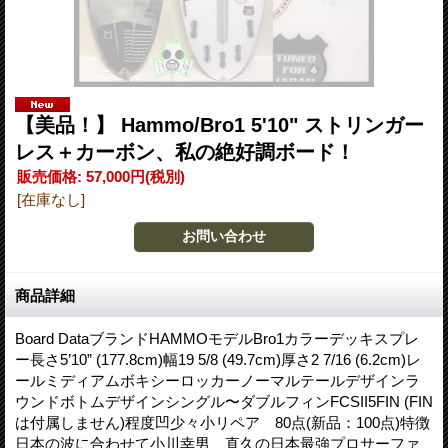
【美品！】 Hammo/Bro1 5'10" ストリンガー
レス＋カーボン、私の絶好調ボード！
販売価格
:
57,000円
(税別)
[在庫なし]
商品詳細
Board DataブランドHAMMOモデルBro1カラーデッキスプレ
ー長さ5’10” (177.8cm)幅19 5/8 (49.7cm)厚さ2 7/16 (6.2cm)レ
ールミディアムボキシーロッカーノーマルテールデザインラ
ウンドボトムデザインシングル〜ダブルフィンFCSII5FIN (FIN
は付属しません)程度凹少々小リペア 80点(新品：100点)特徴
日本の波に合わせて小川幸男、直久の日本最強プロサーファ