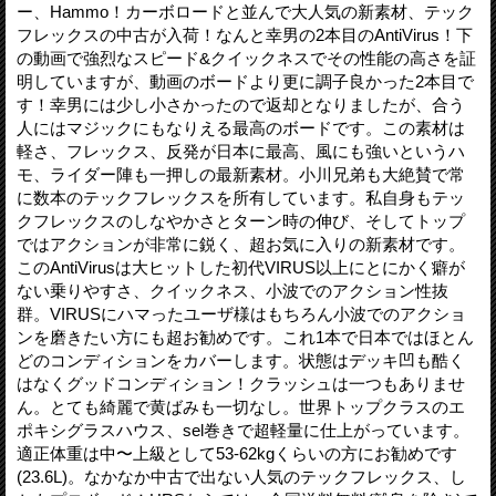
ー、Hammo！カーボロードと並んで大人気の新素材、テック
フレックスの中古が入荷！なんと幸男の2本目のAntiVirus！下
の動画で強烈なスピード&クイックネスでその性能の高さを証
明していますが、動画のボードより更に調子良かった2本目で
す！幸男には少し小さかったので返却となりましたが、合う
人にはマジックにもなりえる最高のボードです。この素材は
軽さ、フレックス、反発が日本に最高、風にも強いというハ
モ、ライダー陣も一押しの最新素材。小川兄弟も大絶賛で常
に数本のテックフレックスを所有しています。私自身もテッ
クフレックスのしなやかさとターン時の伸び、そしてトップ
ではアクションが非常に鋭く、超お気に入りの新素材です。
このAntiVirusは大ヒットした初代VIRUS以上にとにかく癖が
ない乗りやすさ、クイックネス、小波でのアクション性抜
群。VIRUSにハマったユーザ様はもちろん小波でのアクショ
ンを磨きたい方にも超お勧めです。これ1本で日本ではほとん
どのコンディションをカバーします。状態はデッキ凹も酷く
はなくグッドコンディション！クラッシュは一つもありませ
ん。とても綺麗で黄ばみも一切なし。世界トップクラスのエ
ポキシグラスハウス、sel巻きで超軽量に仕上がっています。
適正体重は中〜上級として53-62kgくらいの方にお勧めです
(23.6L)。なかなか中古で出ない人気のテックフレックス、し