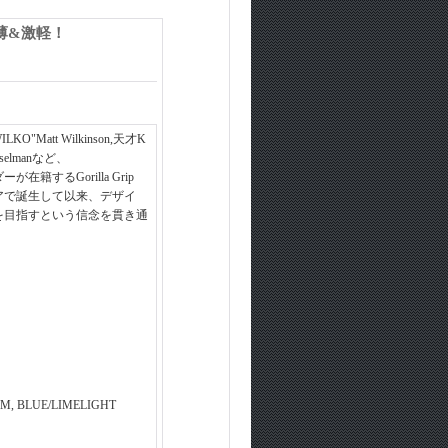
超薄&激軽！
KO"Matt Wilkinson,天才K
eiselmanなど、
籍するGorilla Grip
アで誕生して以来、デザイ
1を目指すという信念を貫き通
 BLUE/LIMELIGHT