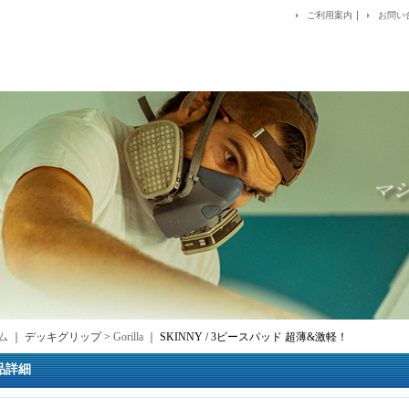
｜
ご利用案内
お問い
ム
｜ デッキグリップ >
Gorilla
｜
SKINNY / 3ピースパッド 超薄&激軽！
品詳細