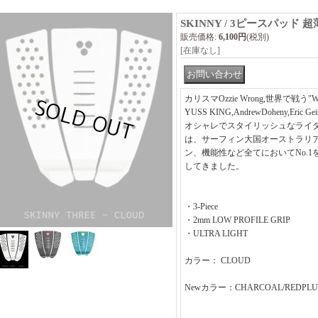
SKINNY / 3ピースパッド 
販売価格
:
6,100円
(税別)
[在庫なし]
カリスマOzzie Wrong,世界で戦う"WIL
YUSS KING,AndrewDoheny,Eric G
オシャレでスタイリッシュなライダーが在
は、サーフィン大国オーストラリ
ン、機能性など全てにおいてNo.
してきました。
・3-Piece
・2mm LOW PROFILE GRIP
・ULTRA LIGHT
カラー： CLOUD
Newカラー：CHARCOAL/REDPLUM,