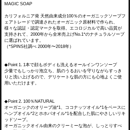
MAGIC SOAP
カリフォルニア発 天然由来成分100％のオーガニックソープフ
ェアトレードで調達されたオーガニック原材料で作られ、
様々な認証・認定マークを取得。エコロジカルで高い品質が
支持されて、2000年から全米売上げNo.1*のナチュラルソープ
に選ばれています。
（*SPINS社調べ 2000年〜2018年）
◆Point 1. 1本で顔もボディも洗えるオールインワンソープ
少量でもしっかり泡立ち、肌のうるおいを守りながらすっき
りと洗い上げるので、デリケートな肌の方にも心地よくご使
用いただけます。
◆Point 2. 100％NATURAL
オーガニックのオリーブ油*1、ココナッツオイル*1をベースに
ヘンプオイル*2とホホバオイル*1を配合した肌にやさしいリキ
ッドソープ。
オーガニックオイル由来のクリーミーな泡が、しっとりすべ