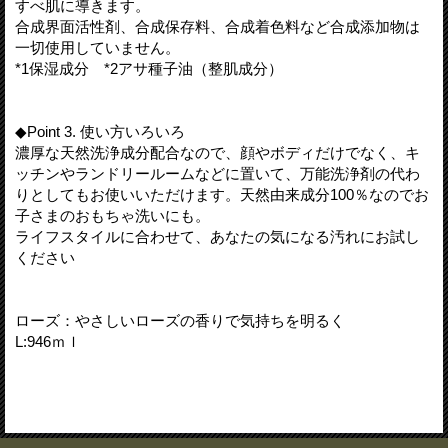
すべ肌に導きます。
合成界面活性剤、合成保存料、合成着色料など合成添加物は
一切使用していません。
*1保湿成分 *2アサ種子油（整肌成分）
◆Point 3. 使い方いろいろ
濃厚な天然洗浄成分配合なので、顔やボディだけでなく、キ
ッチンやランドリールームなどに置いて、万能洗浄剤の代わ
りとしてもお使いいただけます。天然由来成分100％なのでお
子さまのおもちゃ洗いにも。
ライフスタイルに合わせて、あなたの気になる汚れにお試し
ください
ローズ：やさしいローズの香りで気持ちを明るく
L:946ｍｌ