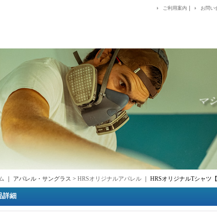
｜
ご利用案内
お問い
ム
｜ アパレル・サングラス >
HRSオリジナルアパレル
｜
HRSオリジナルTシャツ【Br
品詳細