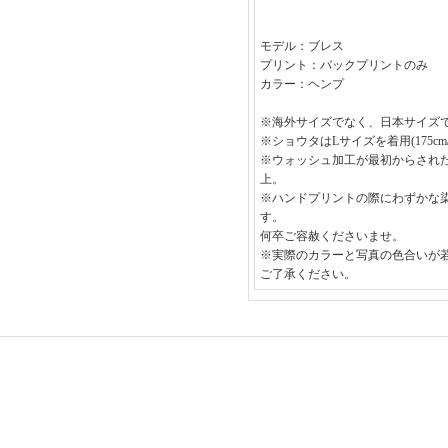
モデル：ブレス
プリント：バックプリントのみ
カラー：ヘンプ
※海外サイズでなく、日本サイズ
※ショウタはLサイズを着用(175cm/6
※ウォッシュ加工が最初からされ
上。
※ハンドプリントの際にわずかな
す。
何卒ご容赦くださいませ。
※実際のカラーと写真の色合いが
ご了承ください。