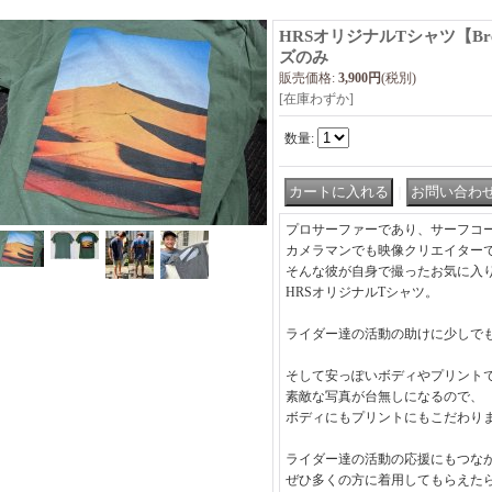
HRSオリジナルTシャツ【Brea
ズのみ
販売価格
:
3,900円
(税別)
[在庫わずか]
数量
:
｜
プロサーファーであり、サーフコ
カメラマンでも映像クリエイター
そんな彼が自身で撮ったお気に入
HRSオリジナルTシャツ。
ライダー達の活動の助けに少しで
そして安っぽいボディやプリント
素敵な写真が台無しになるので、
ボディにもプリントにもこだわり
ライダー達の活動の応援にもつな
ぜひ多くの方に着用してもらえた