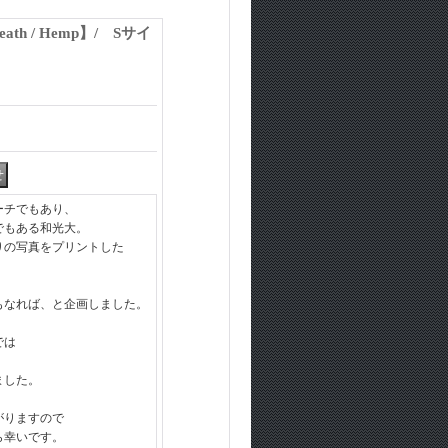
th / Hemp】/ Sサイ
ーチでもあり、
でもある和光大。
りの写真をプリントした
もなれば、と企画しました。
では
ました。
がりますので
ら幸いです。