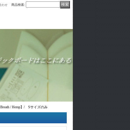
商品検索
:
合わせ
eath / Hemp】/ Sサイズのみ