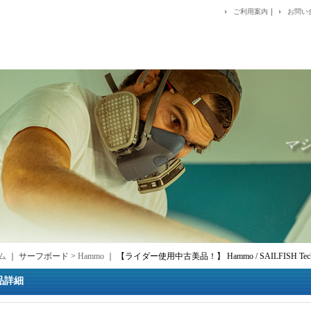
｜
ご利用案内
お問い
ム
｜ サーフボード >
Hammo
｜
【ライダー使用中古美品！】 Hammo / SAILFISH TechFle
品詳細