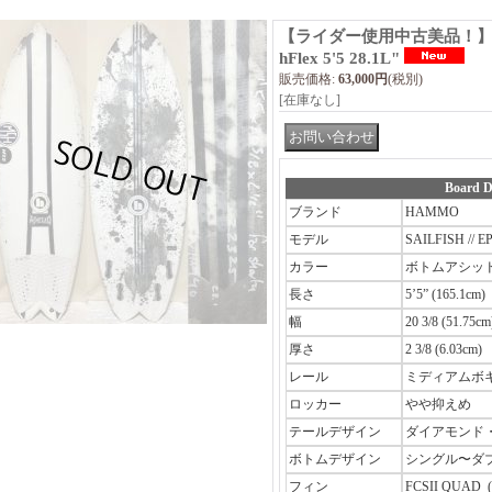
【ライダー使用中古美品！】 Hamm
hFlex 5'5 28.1L"
販売価格
:
63,000円
(税別)
[在庫なし]
Board D
ブランド
HAMMO
モデル
SAILFISH // 
カラー
ボトムアシッ
長さ
5’5” (165.1cm)
幅
20 3/8 (51.75cm
厚さ
2 3/8 (6.03cm)
レール
ミディアムボ
ロッカー
やや抑えめ
テールデザイン
ダイアモンド
ボトムデザイン
シングル〜ダ
フィン
FCSII QUAD