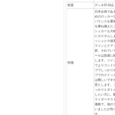
程度
デッキ凹 80点
日本企画である
めのロッカー
バランスを重
を兼ね備えた
シュカーも大
にカスタムし
ッシュと小波
ラインとクア
群、それでい
ールは急速に
します。ツイ
特徴
でよりコント
プでしっかり
プでのクイッ
は難しいですが
意とします。
っかりとボト
したい方に。
ライダーテス
価格で。他の
いましたが売
す。