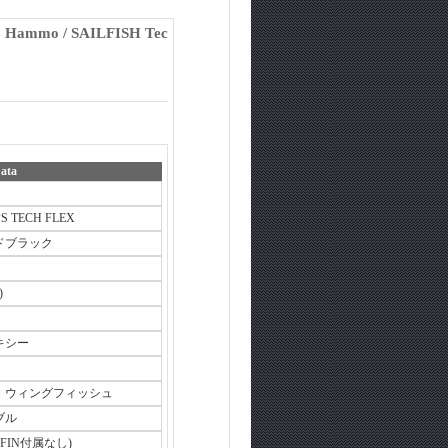
o / SAILFISH Tec
ata
EPS TECH FLEX
ドブラック
)
キシー
・ウィングフィッシュ
ブル
 (FIN付属なし)