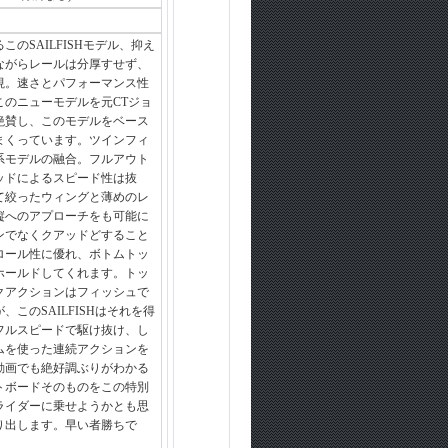
このSAILFISHモデル、抑え
ながらレールは分厚すせず、
視。速さとパフォーマンス性
このニューモデルを元CTジョ
絶賛し、このモデルをベース
まくっています。ツインフィ
系モデルの融合。フルアウト
ッドによるスピード性は抜
て絞ったウィングと薄めのレ
縦へのアプローチをも可能に
ンでなくクアッドどすること
ロール性に優れ、ボトムトッ
ホールドしてくれます。トッ
クアクションはフィッシュで
、このSAILFISHはそれを得
フルスピードで駆け抜け、し
ムを使った連続アクションを
動画でも絶好調ぶりがわかる
トボードそのものをこの特別
ライダーに乗せようかとも思
り出します。早い者勝ちで