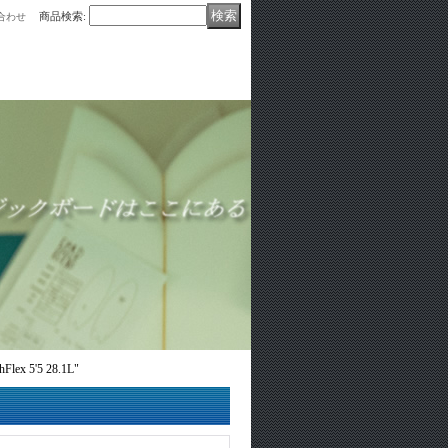
商品検索
:
合わせ
x 5'5 28.1L"