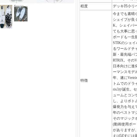
程度
デッキ凹小リペア
今までも素晴
シェイプが良く
K。シェイパ
ても大事に思
ボードも一生懸
STIKのシェ
るワールドチ
新・最先端パ
RTRIX。その
日本向けに進
ーマンスモデルの
年、遂にVert
特徴
トムでのドライ
rix3が誕生
ュームとコン
し、よりボト
爆発力を与え
年のベストマ
そのマジック
(動画使用ボー
がありますが
えば試すには最