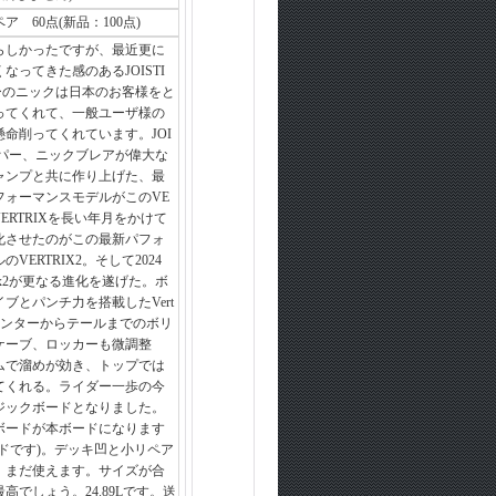
 60点(新品：100点)
らしかったですが、最近更に
なってきた感のあるJOISTI
ーのニックは日本のお客様をと
ってくれて、一般ユーザ様の
命削ってくれています。JOI
イパー、ニックブレアが偉大な
ャンプと共に作り上げた、最
フォーマンスモデルがこのVE
VERTRIXを長い年月をかけて
化させたのがこの最新パフォ
VERTRIX2。そして2024
rix2が更なる進化を遂げた。ボ
ブとパンチ力を搭載したVert
。センターからテールまでのボリ
ケーブ、ロッカーも微調整
ムで溜めが効き、トップでは
てくれる。ライダー一歩の今
ジックボードとなりました。
ボードが本ボードになります
ドです)。デッキ凹と小リペア
、まだ使えます。サイズが合
高でしょう。24.89Lです。送