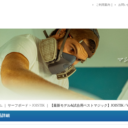
｜
ご利用案内
お問い
ム
｜ サーフボード >
JOISTIK
｜
【最新モデル&試合用ベストマジック】JOISTIK / VE
品詳細