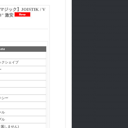
ック】JOISTIK / V
8" 激安
ata
 ニックシェイプ
ー
キシー
ール
ブル
Nは付属しません)