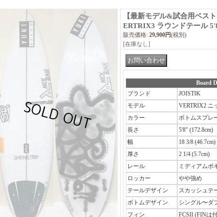
【最新モデル&試合用ベストマジ
ERTRIX3 ラウンドテール 5'
販売価格
:
29,900円
(税別)
[在庫なし]
Board D
ブランド
JOISTIK
モデル
VERTRIX2
カラー
ボトムスプレ
長さ
5'8" (172.8cm)
幅
18 3/8 (46.7cm)
厚さ
2 1/4 (5.7cm)
レール
ミディアムボ
ロッカー
やや強め
テールデザイン
スカッシュテ
ボトムデザイン
シングル〜ダ
フィン
FCSII (FI