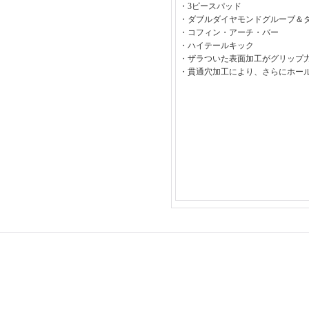
・3ピースパッド
・ダブルダイヤモンドグルーブ＆
・コフィン・アーチ・バー
・ハイテールキック
・ザラついた表面加工がグリップ
・貫通穴加工により、さらにホー