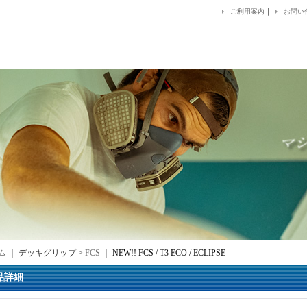
｜
ご利用案内
お問い
ム
｜ デッキグリップ >
FCS
｜
NEW!! FCS / T3 ECO / ECLIPSE
品詳細