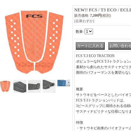
NEW!! FCS / T3 ECO / ECL
販売価格
:
7,200円
(税別)
[在庫わずか]
数量
:
｜
FCS T-3 ECO TRACTION
ポピュラーなFCS T-3トラクシ
素材から創られたサスティナビリ
期待のパフォーマンスを裏切らな
概要
サトウキビをベースとしたバイオ
FCS T-3トラクションパッドは、
3ピースグリップに期待される信
サスティナビリティな仕様になり
特徴
・サトウキビ由来のバイオフォー