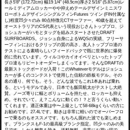
長さ5’8” (172.72cm) 幅19 1/4" (48.9cm)厚さ2 5/16" (5.87cm)レ
ールミディアムロッカーやや抑えめテールデザインミニスワ
ローボトムデザインシングルフィンFutures ツイン (FIN付属な
し)程度凹少々のみ 80点特徴元CTサーファー、40歳を超えて
オーストラリアのCS代表という現役おじさんトッププロ、ジ
ョシュカーがハモとタッグを組みスタートさせたDRAFT
SURFBOARDS。ジョシュ自身によるWQSの実績、フリーサ
ーフィンにおけるクリップの質の高さ、友人トッププロ達の
テストによる素晴らしいフィードバックで既に世界的に爆発
的に売れています。ウィルコやカイオイベリといったトップ
プロ達もリピートオーダーしまくってます。そんなDRAFTの
最新ストックボードが入荷！このWhateverモデルはジョシュ
カーが多くのコンテストで使用した信頼の鉄板モデル。その
名の通り、何でも。そう、どんな波でもこれ1本あれば乗れ
る、というモデルであり、日本でも飯田航太がテストし大絶
賛。ノーズ寄りに幅とボリュームを持たせ、ロッカーも抑え
め。それでいて、え？こんなに動くの！？と言うくらい動い
てくれます。適正体重は中〜上級として58-68kgくらいの方に
お勧めです。27.4Lです。動きは非常に軽いのでオーバーフロ
ーで乗るのもオススメです。もちろん掘れた波でも楽しめま
す。ブランクスもF-1の最高級ブランク指定。凹少々のみの美
品です。しかも離島を除き、送料無料。非常にお買い得で