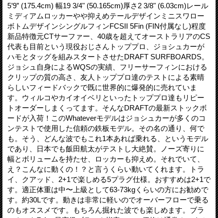
5’9” (175.4cm) 幅19 3/4" (50.165cm)厚さ2 3/8" (6.03cm)レール
ミディアムロッカーやや抑えめテールデザインミニスワロー
ボトムデザインシングルフィンFCSII 5Fin (FIN付属なし)程度
新品特徴元CTサーファー、40歳を超えてオーストラリアのCS
代表も目前という現役おじさんトッププロ、ジョシュカーが
ハモとタッグを組みスタートさせたDRAFT SURFBOARDS。
ジョシュ自身によるWQSの実績、フリーサーフィンにおける
クリップの質の高さ、友人トッププロ達のテストによる素晴
らしいフィードバックで既に世界的に爆発的に売れていま
す。ウィルコやカイオイベリといったトッププロ達もリピー
トオーダーしまくってます。そんなDRAFTの最新ストックボ
ードが入荷！このWhateverモデルはジョシュカーが多くのコ
ンテストで使用した信頼の鉄板モデル。その名の通り、何で
も。そう、どんな波でもこれ1本あれば乗れる、というモデル
であり、日本でも飯田航太がテストし大絶賛。ノーズ寄りに
幅とボリュームを持たせ、ロッカーも抑えめ。それでいて、
え？こんなに動くの！？と言うくらい動いてくれます。トラ
イ、クアッド、2+1で楽しめる5プラグ仕様。おすすめは2+1で
す。適正体重は中〜上級として63-73kgくらいの方にお勧めで
す。約30Lです。動きは非常に軽いのでオーバーフローで乗る
のもオススメです。もちろん掘れた波でも楽しめます。ブラ