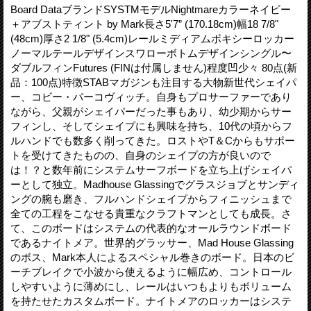
Board DataブランドSYSTMモデルNightmareカラーネイビー
＋アブストティント by Mark長さ5'7” (170.18cm)幅18 7/8"
(48cm)厚さ2 1/8" (5.4cm)レールミディアムボキシーロッカー
ノーマルテールデザインスワローボトムデザインシングル〜
ダブルフィンFutures (FINは付属しません)程度凹少々 80点(新
品：100点)特徴STABマガジンも注目する大物新世代シェイパ
ー、コビー・パーコヴィッチ。自身もプロサーファーであり
ながら、父親がシェイパーだった事もあり、幼少期からサー
フィンし、そしてシェイプにも興味を持ち、10代の頃からフ
ルハンドでも数多く削ってきた。ロストやT＆Cからもサポー
トを受けてきたものの、自身のシェイプの方が良いので
は！？と数年前にシステムサーフボードを立ち上げシェイパ
ーとして独立。Madhouse Glassingでグラスジョブとサンディ
ングの腕も磨き、フルハンドシェイプからフィニッシュまで
全ての工程をこなせる貴重なクラフトマンとしても成長。さ
て、このボードはシステムの代表的なオールラウンドボード
であるナイトメア。世界的グラッサー、Mad House Glassing
のボス、Mark本人によるスペシャル巻きのボード。日本のビ
ーチブレイクで小波から使えるように幅広め、コントロール
しやすいように薄めにし、レールはいつもよりもボリューム
を持たせたカスタムボード。ナイトメアのロッカーはシステ