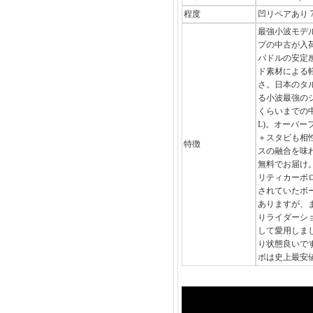
程度
凹リペアあり 
最強小波モデ
プの中古が入
パドルの安定
ド素材による
さ。日本のタ
る小波最強のシ
くらいまでの中
L)。オーバ
＋スタビも相
特徴
スの融合を味
無料でお届け
リティカーボ
されていたボ
ありますが、
りライダーシ
して愛用しま
り状態良いで
ボは史上最安