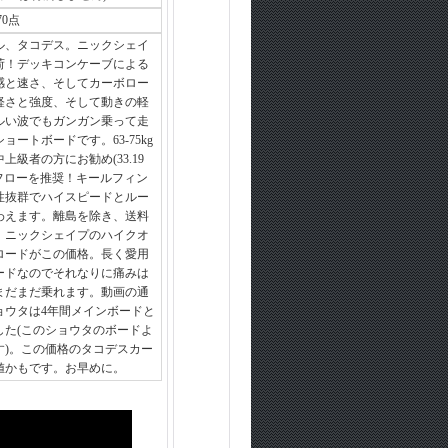
70点
ル、タコデス。ニックシェイ
荷！デッキコンケーブによる
感と速さ、そしてカーボロー
軽さと強度、そして動きの軽
ルい波でもガンガン乗って走
ョートボードです。63-75kg
上級者の方にお勧め(33.19
ーフローを推奨！キールフィン
性抜群でハイスピードとルー
わえます。離島を除き、送料
。ニックシェイプのハイクオ
ロードがこの価格。長く愛用
ードなのでそれなりに痛みは
まだまだ乗れます。動画の通
ョウタは4年間メインボードと
した(このショウタのボードよ
す)。この価格のタコデスカー
値かもです。お早めに。