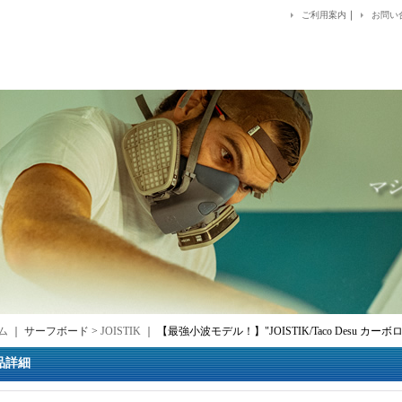
｜
ご利用案内
お問い
ム
｜ サーフボード >
JOISTIK
｜
【最強小波モデル！】"JOISTIK/Taco Desu カーボロ
品詳細