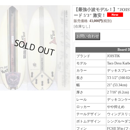
【最強小波モデル！】"JOISTI
ード 5'3" 激安！
販売価格
:
43,000円
(税別)
[在庫なし]
Board D
ブランド
JOISTIK
モデル
Taco Desu Karb
カラー
デッキスプレ
長さ
5'3 1/2” (160.
幅
21" (53.34cm)
厚さ
2 7/16" (6.2cm)
レール
デッキコンケ
ロッカー
やや抑えめ
テールデザイン
ウィングスリ
ボトムデザイン
シングル〜ダ
フィン
FCSII 5Fi