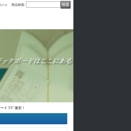
商品検索
:
合わせ
ード 5'3" 激安！