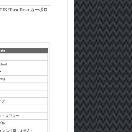
K/Taco Desu カーボロ
ata
oload
ー
02cm）
ーブ
ットスワロー
ブル
n (フィンは付属しません)