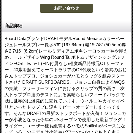
商品詳細
Board DataブランドDRAFTモデルRound Menaceカラーベー
ジュレールスプレー長さ5’6” (167.64cm) 幅19 7/8" (50.5cm)厚
さ2 7/16" (6.2cm)レールミディアムボキシーロッカーやや抑え
めテールデザインWing Round Tailボトムデザインシングルフ
ィンFCSII Twin+1 (FIN付属なし)程度新品特徴元CTサーファ
ー、40歳を超えてオーストラリアのCS代表という驚異のおじ
さんトッププロ、ジョシュカーがハモとタッグを組みスター
トさせたDRAFT SURFBOARDS。ジョシュ自身によるWQS
の実績、フリーサーフィンにおけるクリップの質の高さ、友
人トッププロ達のテストによる素晴らしいフィードバックで
既に世界的に爆発的に売れています。ウィルコやカイオイベ
リといったトッププロ達もリピートオーダーしまくってま
す。そんなDRAFTの最新ストックボードが入荷！ジョシュカ
ーが小波となった今年のUSオープンで使用した最新プラグ！
ライダー、ユーザー様も絶賛するハモのSailfishがベースにな
っているこのモデルは小波やパワーの波ないでもよく走り、