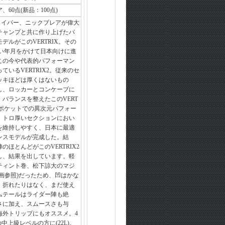
60点(新品：100点)
のシェイパー、ニックブレアが偉大
チャンプと共に作り上げたパ
デルがこのVERTRIX。その
を長い年月をかけて日本向けに進
この今や代表的パフォーマン
ているVERTRIX2。従来のセ
ッキほどは厚くはないもの
し、ロッカーとコンケーブに
バランスを整えたこのVERT
のポケットでの異次元パフォー
、トロ厚いセクションにおい
を維持しやすく、日本に最適
ンスモデルが完成した。結
のほとんどがこのVERTRIX2
し、結果を出しています。軽
ティント巻、松下諒大のマジ
画参照)だったため、凹はかな
、折れたりはなく、まだ使え
ムテールはライダー陣も絶
さに加え、スムースさも与
海外トリップにもオススメ。4
いの中上級レベルの方に(22L)。