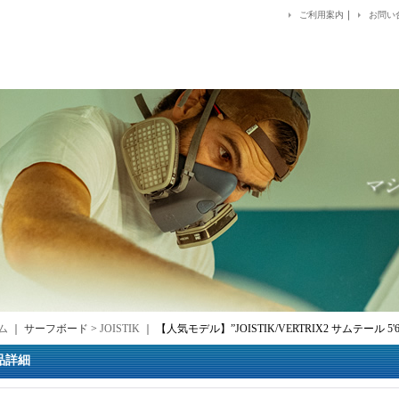
｜
ご利用案内
お問い
ム
｜ サーフボード >
JOISTIK
｜
【人気モデル】”JOISTIK/VERTRIX2 サムテー
品詳細