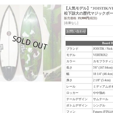
【人気モデル】”JOISTIK/VE
松下諒大の歴代マジックボ
販売価格
:
19,900円
(税別)
[在庫なし]
Board D
ブランド
JOISTIK / Nick
モデル
VERTRIX2
カラー
カモフラティ
長さ
5'6" (167.64cm)
幅
18 1/4" (46.4cm
厚さ
2 1/8" (5.4cm)
レール
ミディアムボ
ロッカー
やや強め
テールデザイン
サムテール
ボトムデザイン
シングル
フィン
Futures (F