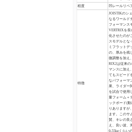
程度
凹レールリペア、
JOISTIK
なるワールド
フォーマンスモ
VERTRIX
化させたのが
スモデルとなっ
ミフラットデ
の、厚みを残
微調整を加え、
RIX2は従来
マンスに加え
てもスピード
なパフォーマ
特徴
果、ライダー陣
を試合で使用
量フォーム＋
ックボード(動
りありますが
ます。このサ
賛、キレの良
え、良い波、
0-55kgくら