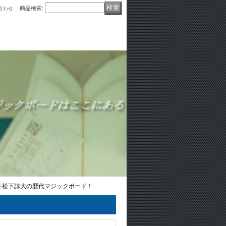
商品検索
:
合わせ
ル 5'6 松下諒大の歴代マジックボード！