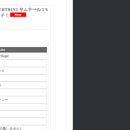
RTRIX2 サムテール 5'6
ード！
ata
 Shape
ント
)
キシー
INは付属しません)