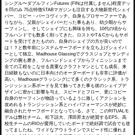
シングル〜ダブルフィンFutures (FINは付属しません)程度デッ
キ凹のみ 75点特徴STABマガジンも注目する大物新世代シェイ
パー、コビー・パーコヴィッチ。自身もプロサーファーであ
りながら、父親がシェイパーだった事もあり、幼少期からサ
ーフィンし、そしてシェイプにも興味を持ち、10代の頃から
フルハンドでも数多く削ってきた。ロストやT＆Cからもサポ
ートを受けてきたものの、自身のシェイプの方が良いので
は！？と数年前にシステムサーフボードを立ち上げシェイパ
ーとして独立。Madhouse Glassingでグラスジョブとサンディ
ングの腕も磨き、フルハンドシェイプからフィニッシュまで
全ての工程をこなせる貴重なクラフトマンとしても成長。来
日経験もないのに日本向けのオーダーボードも非常に評価が
高い。Madhouseグラッシングにて多くのクラシック系、トラ
ンジッション系ボードを見て触ってきた事も彼のシェイプデ
ザインに密かに影響を与え、スピードとフロー、更にコビー
自身のサーフィンが物語っているように激しくアクションを
攻めれるトランジッション系とハイパフォーマンスが絶妙に
融合されたサーフボードとなっている。さて、このRITUALモ
デルは弊社チーム、松下諒大、澤田昇太が絶賛するEPS。高
校生チームのRIOが愛用していたボードで絶好調で試合でも使
ってましたね。ワイドなアウトラインでスピード性に優れま