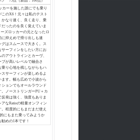
ア 75点（新品：100点）
ロッカーを施した誰にでも乗り
がこのX6！元々は私のテスト
、かなり速く、良く走り、乗
ドだったのを良く覚えていま
のノーズロッカーの元となったロ
的に抑えめで滑り出しも速
ングはスムースで大きく。ス
なサーフィンをしたい方にお
ムのアウトラインとカーヴ、
ーブが高いレベルで融合さ
な乗り心地を残しながらもハ
ンスサーフィンが楽しめるよ
います。幅も広めで小波から
ィションでもオールラウンド
す。ノーストリンガーPU＋カ
で反発は強く、強度もありま
アなRatioの軽量オンフィン
す。程度的にもまだまだ使え
私的にもまた乗ってみようか
お勧めの1本です！