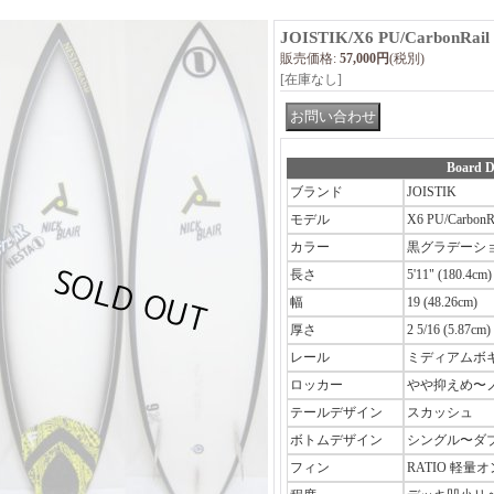
JOISTIK/X6 PU/CarbonRail 
販売価格
:
57,000円
(税別)
[在庫なし]
Board D
ブランド
JOISTIK
モデル
X6 PU/CarbonR
カラー
黒グラデーシ
長さ
5'11" (180.4cm)
幅
19 (48.26cm)
厚さ
2 5/16 (5.87cm)
レール
ミディアムボ
ロッカー
やや抑えめ〜
テールデザイン
スカッシュ
ボトムデザイン
シングル〜ダ
フィン
RATIO 軽量