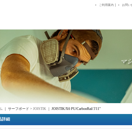
｜
ご利用案内
お問い
ム
｜ サーフボード >
JOISTIK
｜
JOISTIK/X6 PU/CarbonRail 5'11"
品詳細