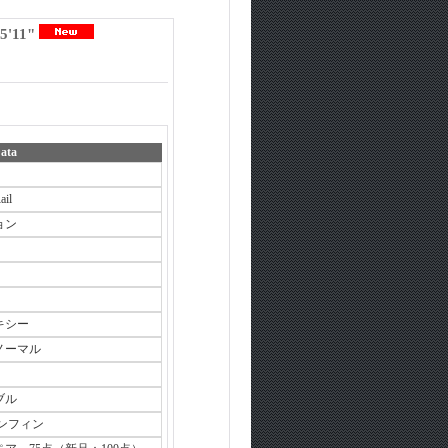
5'11"
ata
ail
ョン
キシー
ノーマル
ブル
オンフィン