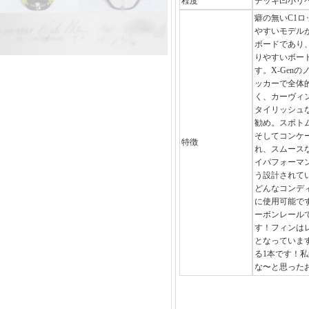
程度
デッキ凹小リペ
癖の無いC1
やすいモデル
ボードであり
りやすいボー
す。X-Gen
ッカーで全体
く、カーヴィ
タイリッシュ
勧め。スボト
そしてコンケ
特徴
れ、スムース
イパフォーマ
う設計されて
どんなコンデ
に使用可能で
ーボンレール
す！フィンはレ
となっていま
る1本です！
な〜と思った