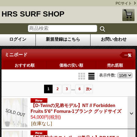
PCサイト
HRS SURF SHOP
ログイン
新規登録はこちら
お問い合わせ
ミニボード
一覧
おすすめ順
価格の安い順
売れ筋順
表示件数
:
...
1
2
3
6
次
»
【D-Twinの兄弟モデル】NT // Forbidden
Fruits 5'6" Fomura-1ブランク グッドサイズ
54,000円
(税別)
[在庫なし]