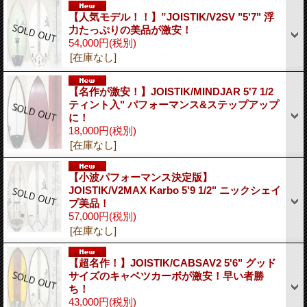
【人気モデル！！】”JOISTIK/V2SV "5'7" 浮
力たっぷりの美品が激安！
54,000円
(税別)
[在庫なし]
【名作が激安！】JOISTIK/MINDJAR 5'7 1/2
ティント入" パフォーマンス&ステップアップ
に！
18,000円
(税別)
[在庫なし]
【小波パフォーマンス決定版】
JOISTIK/V2MAX Karbo 5'9 1/2" ニックシェイ
プ美品！
57,000円
(税別)
[在庫なし]
【超名作！】JOISTIK/CABSAV2 5'6" グッド
サイズのキャベツカーボが激安！早い者勝
ち！
43,000円
(税別)