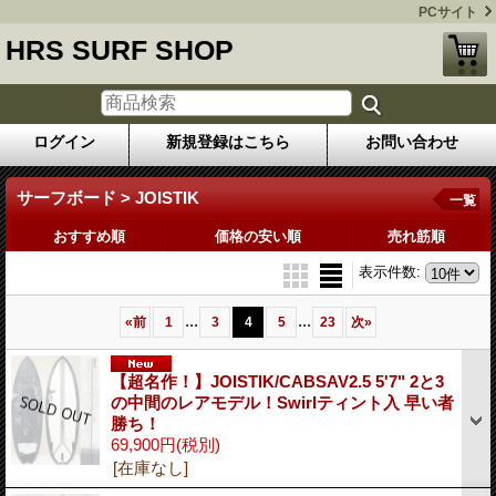
PCサイト
HRS SURF SHOP
ログイン
新規登録はこちら
お問い合わせ
サーフボード > JOISTIK
一覧
おすすめ順
価格の安い順
売れ筋順
表示件数
:
...
...
«
前
1
3
4
5
23
次
»
【超名作！】JOISTIK/CABSAV2.5 5'7" 2と3
の中間のレアモデル！Swirlティント入 早い者
勝ち！
69,900円
(税別)
[在庫なし]