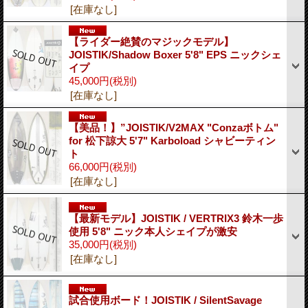
[在庫なし]
【ライダー絶賛のマジックモデル】
JOISTIK/Shadow Boxer 5'8" EPS ニックシェ
イプ
45,000円
(税別)
[在庫なし]
【美品！】”JOISTIK/V2MAX "Conzaボトム"
for 松下諒大 5'7" Karboload シャビーティン
ト
66,000円
(税別)
[在庫なし]
【最新モデル】JOISTIK / VERTRIX3 鈴木一歩
使用 5'8" ニック本人シェイプが激安
35,000円
(税別)
[在庫なし]
試合使用ボード！JOISTIK / SilentSavage