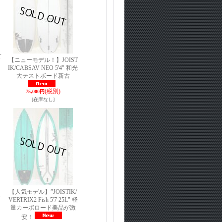
T
【ニューモデル！】JOIST
IK/CABSAV NEO 5'4" 和光
大テストボード新古
(税別)
75,000円
[在庫なし]
【人気モデル】”JOISTIK/
VERTRIX2 Fish 5'7 25L" 軽
量カーボロード美品が激
安！