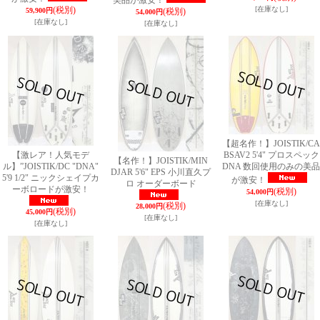
美品が激安！
(税別)
[在庫なし]
59,900円
(税別)
54,000円
[在庫なし]
[在庫なし]
【超名作！】JOISTIK/CA
【激レア！人気モデ
BSAV2 5'4" プロスペック
【名作！】JOISTIK/MIN
ル】”JOISTIK/DC "DNA"
DNA 数回使用のみの美品
DJAR 5'6" EPS 小川直久プ
5'9 1/2" ニックシェイプカ
が激安！
ロ オーダーボード
ーボロードが激安！
(税別)
54,000円
[在庫なし]
(税別)
28,000円
(税別)
45,000円
[在庫なし]
[在庫なし]