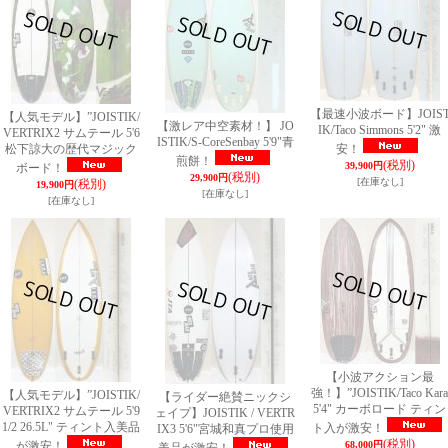
【最速小波ボード】JOIS
【人気モデル】”JOISTIK/
【激レア中空素材！】 JO
IK/Taco Simmons 5'2" 激
VERTRIX2 サムテール 5'6
ISTIK/S-CoreSenbay 5'9"青
松下諒大の歴代マジック
安！
煎餅！
(税別)
39,900円
ボード！
(税別)
29,900円
[在庫なし]
(税別)
19,900円
[在庫なし]
[在庫なし]
【小波アクション最
強！】”JOISTIK/Taco Kara
【人気モデル】”JOISTIK/
【ライダー絶賛ニックシ
5'4" カーボロード ティン
VERTRIX2 サムテール 5'9
ェイプ】JOISTIK / VERTR
1/2 26.5L" ティント入美品
ト入が激安！
IX3 5'6"宮城和真プロ使用
(税別)
が激安！
68,000円