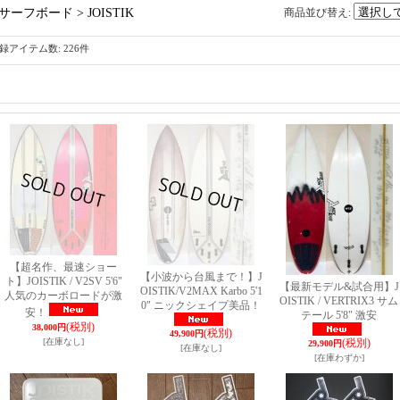
サーフボード > JOISTIK
商品並び替え
:
録アイテム数
:
226件
【超名作、最速ショー
【小波から台風まで！】J
ト】JOISTIK / V2SV 5'6"
【最新モデル&試合用】J
OISTIK/V2MAX Karbo 5'1
人気のカーボロードが激
OISTIK / VERTRIX3 サム
0" ニックシェイプ美品！
安！
テール 5'8" 激安
(税別)
38,000円
(税別)
49,900円
[在庫なし]
(税別)
29,900円
[在庫なし]
[在庫わずか]