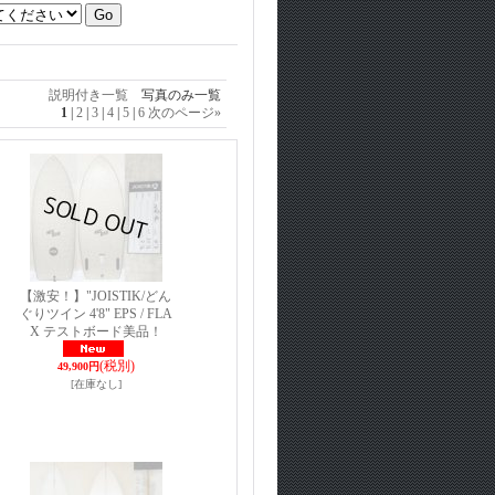
説明付き一覧
写真のみ一覧
1
|
2
|
3
|
4
|
5
|
6
次のページ
»
【激安！】"JOISTIK/どん
ぐりツイン 4'8" EPS / FLA
X テストボード美品！
(税別)
49,900円
[在庫なし]