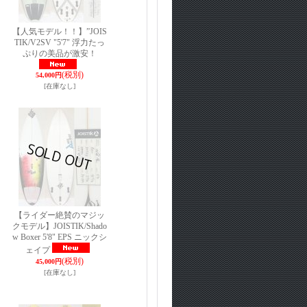
【人気モデル！！】”JOIS
TIK/V2SV "5'7" 浮力たっ
ぷりの美品が激安！
(税別)
54,000円
[在庫なし]
【ライダー絶賛のマジッ
クモデル】JOISTIK/Shado
w Boxer 5'8" EPS ニックシ
ェイプ
(税別)
45,000円
[在庫なし]