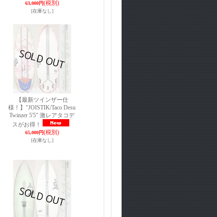
(税別)
63,000円
[在庫なし]
【最新ツインザー仕
様！】"JOISTIK/Taco Desu
Twinzer 5'5" 激レアタコデ
スがお得！
(税別)
65,000円
[在庫なし]