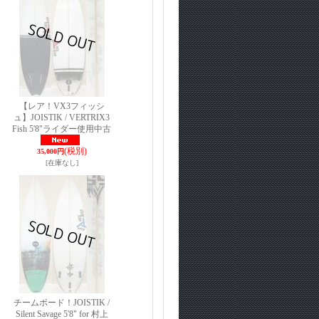
テ
【レア！VX3フィッシ
ュ】JOISTIK / VERTRIX3
Fish 5'8"ライダー使用中古
(税別)
35,000円
[在庫なし]
チームボード！JOISTIK /
Silent Savage 5'8" for 村上