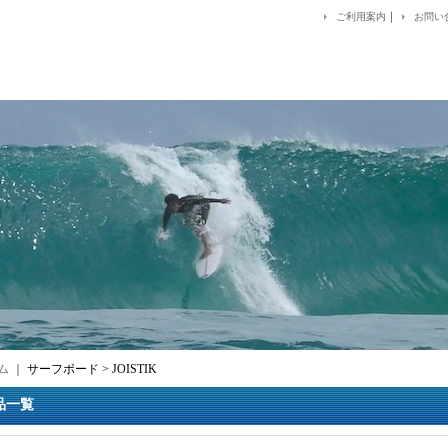
｜
ご利用案内
お問い
ム
｜
サーフボード > JOISTIK
買い上げで送料が無料！！
品一覧