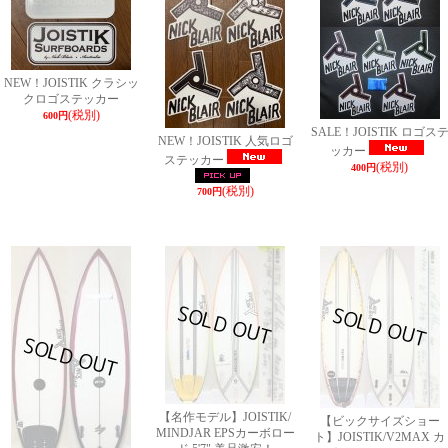
NEW！JOISTIK クラシッ
クロゴステッカー
(税別)
600円
SALE！JOISTIK ロゴス
NEW！JOISTIK 人気ロゴ
ッカー
ステッカー
(税別)
400円
(税別)
700円
【名作モデル】JOISTIK/
【ビックサイズショー
MINDJAR EPSカーボロー
ト】JOISTIK/V2MAX カ