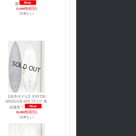
蓮
(税別)
35,000円
[在庫なし]
K
【名作モデル】JOISTIK/
MINDJAR-SFD 5'9 1/2" 美
品激安！
(税別)
38,000円
[在庫なし]