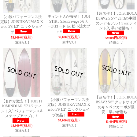
【超名作！】JOISTIK/CA
ティント入が激安！！JOI
【小波パフォーマンス決
BSAV2.5 5'7" 2と3の中間
STIK / SilentSavage 5'6 カ
定版】JOISTIK/V2MAX K
のレアモデル！Swirlティ
ーボロード for 松下諒大プ
arbo 5'8 1/2" ニックシェイ
ント入 早い者勝ち！
ロ!!
プ
(税別)
(税別)
35,000円
(税別)
53,000円
69,900円
[在庫なし]
[在庫なし]
[在庫なし]
【超名作！】JOISTIK/CA
【小波パフォーマンス決
【名作が激安！】JOISTI
BSAV2 5'6" グッドサイズ
定版】JOISTIK/V2MAX K
K/MINDJAR 5'7 1/2 ティ
のキャベツカーボが激
arbo 5'9 1/2" ニックシェイ
ント入" パフォーマンス&
安！早い者勝ち！
プ美品！
ステップアップに！
(税別)
57,000円
(税別)
43,000円
(税別)
[在庫なし]
18,000円
[在庫なし]
[在庫なし]