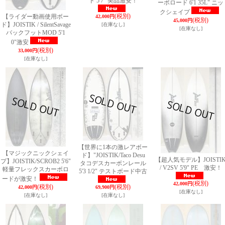
ド 5'7" 美品激安！
ーボロード 6'1 35L" ニッ
クシェイプ
(税別)
【ライダー動画使用ボー
42,000円
(税別)
45,000円
ド】JOISTIK / SilentSavage
[在庫なし]
[在庫なし]
バックフットMOD 5'1
0"激安
(税別)
33,000円
[在庫なし]
【世界に1本の激レアボー
【マジックニックシェイ
ド】"JOISTIK/Taco Desu
【超人気モデル】JOISTI
プ】JOISTIK/SCROB2 5'6"
タコデスカーボンレール
/ V2SV 5'9" PE 激安！
軽量フレックスカーボロ
5'3 1/2" テストボード中古
ードが激安！
(税別)
42,000円
(税別)
(税別)
42,000円
69,900円
[在庫なし]
[在庫なし]
[在庫なし]